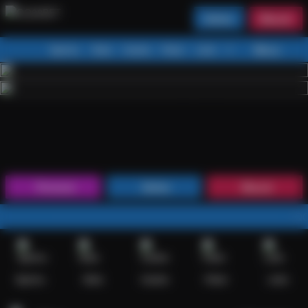
Daftar
Masuk
Menu
Beranda
Sports+
Slots
Casino
Poker
Lotto
Arcade
Fishing
1
2
3
4
5
6
7
8
9
10
11
12
13
14
15
Promosi
Daftar
Masuk
QQ88BET
Sports+
Slots
Casino
Poker
Lotto