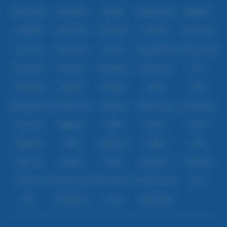
dan aman.
IDNPOKER
IDNArcade
UboBet
SABA Sports
SBOBET
CMD368
NSOFT 88
TFGaming
IDNSLOT
Spin Royal
Level Up
Fat Panda
PG Soft
PragmaticPlay
Microgaming
Slot Mania
Habanero
5G Games
Nolimit City
TTG
Askmeslot
Playtech
PlayStar
Live22
CQ9
Spadegaming
PP 98% RTP
FastSpin
Penguin King
SimplePlay
Booming
Yggdrasil
GMW
BigPot
Reevo
Bgaming
BNG
RedTiger
NetEnt
BTG
Play'n Go
Apparat
Nsoft
Minigame
Evolution
IDNLIVE
Microgaming Live
SA Gaming
Oriental Game
ION
WE
VivoGaming
Ezugi
LuckyStreak